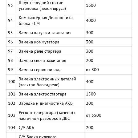
Шрус передний снятие
93
1600
установка (чехол шруса)
Компьютерная Диагностика
94
4000
блока ЕСМ
95
Замена катушки зажигания
300
96
Замена коммутатора
300
97
Замена реле стартера
300
98
Замена свечи зажигания
200
99
Замена сервопривода
от 800
Замена электронных деталей
100
400
(электро блока,реле)
101
Замена электростартера
1500
102
Зарядка и диагностика АКБ
200
Ремонт генератора (замена) с
103
от 3500
частичной разборкой ДВС
104
С/У АКБ
200
С/У Блока рулевого