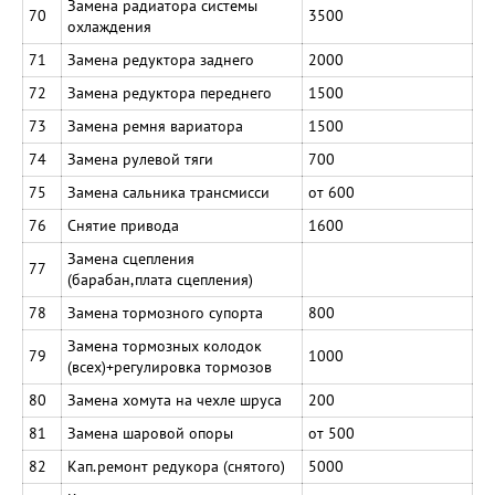
Замена радиатора системы
70
3500
охлаждения
71
Замена редуктора заднего
2000
72
Замена редуктора переднего
1500
73
Замена ремня вариатора
1500
74
Замена рулевой тяги
700
75
Замена сальника трансмисси
от 600
76
Снятие привода
1600
Замена сцепления
77
(барабан,плата сцепления)
78
Замена тормозного супорта
800
Замена тормозных колодок
79
1000
(всех)+регулировка тормозов
80
Замена хомута на чехле шруса
200
81
Замена шаровой опоры
от 500
82
Кап.ремонт редукора (снятого)
5000