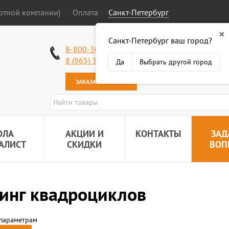
ортной компании)
Оплата
Санкт-Петербург
✖
Санкт-Петербург ваш город?
Работаем без в
8-800-301-50-58
Наша почта:
89
8 (965) 318-34-38
Да
Выбрать другой город
ЗАКАЗАТЬ ЗВОНОК
ОЛА
АКЦИИ И
КОНТАКТЫ
ЗАД
АЛИСТ
СКИДКИ
ВОП
инг квадроциклов
 параметрам