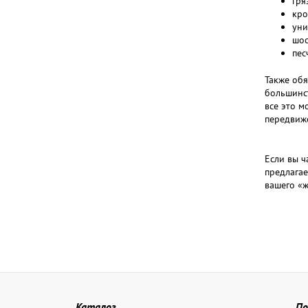
гря
кро
уни
шос
пес
Также обя
большинст
все это м
передвиже
Если вы ч
предлагае
вашего «
Каталог
По