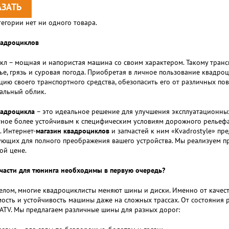
тегории нет ни одного товара.
вадроциклов
л – мощная и напористая машина со своим характером. Такому транс
е, грязь и суровая погода. Приобретая в личное пользование квадро
цию своего транспортного средства, обезопасить его от различных по
альный облик.
вадроцикла
– это идеальное решение для улучшения эксплуатационных
ное более устойчивым к специфическим условиям дорожного рельефа
. Интернет-
магазин квадроциклов
и запчастей к ним «Kvadrostyle» п
ющих для полного преображения вашего устройства. Мы реализуем п
ой цене.
части для тюнинга необходимы в первую очередь?
лом, многие квадроциклисты меняют шины и диски. Именно от качест
ость и устойчивость машины даже на сложных трассах. От состояния
ATV. Мы предлагаем различные шины для разных дорог: