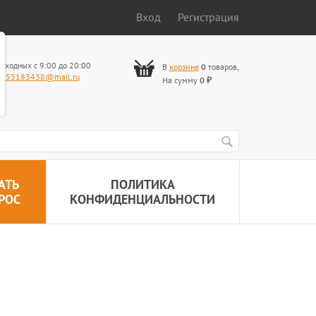
Вход
Регистрация
ыходных с 9:00 до 20:00
В
корзине
0
товаров
,
653183438@mail.ru
На сумму
0
₽
АТЬ
ПОЛИТИКА
РОС
КОНФИДЕНЦИАЛЬНОСТИ