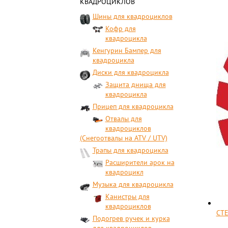
КВАДРОЦИКЛОВ
Шины для квадроциклов
Кофр для
квадроцикла
Кенгурин Бампер для
квадроцикла
Диски для квадроцикла
Защита днища для
квадроцикла
Прицеп для квадроцикла
Отвалы для
квадроциклов
(Снегоотвалы на ATV / UTV)
Трапы для квадроцикла
Расширители арок на
квадроцикл
Музыка для квадроцикла
Канистры для
квадроциклов
СТЕ
Подогрев ручек и курка