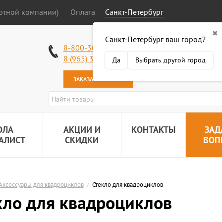
ортной компании)
Оплата
Санкт-Петербург
✖
Санкт-Петербург ваш город?
Работаем без в
8-800-301-50-58
Наша почта:
89
8 (965) 318-34-38
Да
Выбрать другой город
ЗАКАЗАТЬ ЗВОНОК
ОЛА
АКЦИИ И
КОНТАКТЫ
ЗАД
АЛИСТ
СКИДКИ
ВОП
Аксессуары для квадроциклов
/
Стекло для квадроциклов
кло для квадроциклов