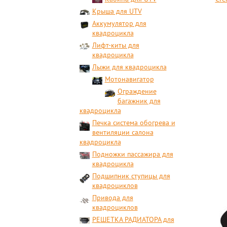
Крыша для UTV
Аккумулятор для
квадроцикла
Лифт-киты для
квадроцикла
Лыжи для квадроцикла
Мотонавигатор
Ограждение
багажник для
квадроцикла
Печка система обогрева и
вентиляции салона
квадроцикла
Подножки пассажира для
квадроцикла
Подшипник ступицы для
квадроциклов
Привода для
квадроциклов
РЕШЕТКА РАДИАТОРА для