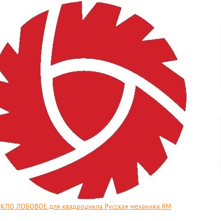
КЛО ЛОБОВОЕ для квадроцикла Русская механика RM