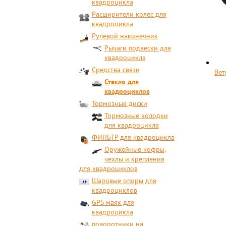
квадроцикла
Расширители колес для
квадроцикла
Рулевой наконечник
Рычаги подвески для
квадроцикла
Средства связи
Вет
Стекло для
квадроциклов
Тормозные диски
Тормозные колодки
для квадроцикла
ФИЛЬТР для квадроцикла
Оружейные кофры,
чехлы и крепления
для квадроциклов
Шаровые опоры для
квадроциклов
GPS маяк для
квадроцикла
поворотники на