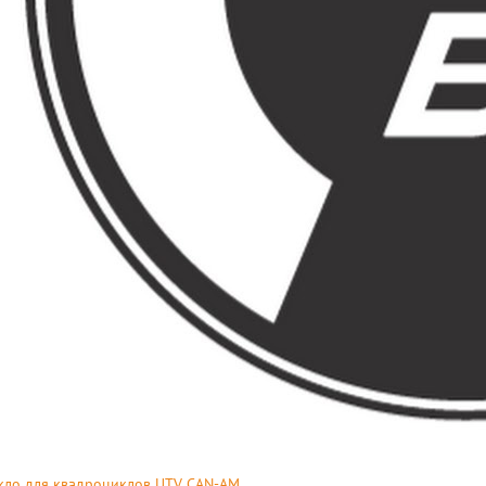
кло для квадроциклов UTV CAN-AM