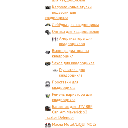
для квадроциклов
Капролоновые втулки
подвески для
квадроцикла
Лебёдка для квадроцикла
Оптика для квадроциклов
Амортизаторы для
квадроциклов
Вынос радиатора на
квадроцикл
Чехол для квадроцикла
Глушитель для
квадроцикла
Проставки для
квадроцикла
Ремень вариатора для
квадроцикла
Багажник для UTV BRP
Can-Am Maverick x3
Traxter Defender
Масла Motul/LiQUI MOLY