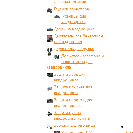
для квадроциклов
Грузики вариатора
Гусеницы для
квадроцикла
Дверь на квадроцикл
Держатель для бензопилы
на квадроцикл
Держатель для ружья
Держатель телефона и
навигаторов для
квадроцикла
Защита арок для
квадроцикла
Защита крыльев для
квадроцикла
Защита порогов для
квадроциклов
Защита рук на
квадроцикл купить
Зеркала заднего вида
Кабина для UTV
Сте