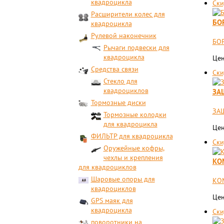
квадроцикла
Ски
Расширители колес для
БО
квадроцикла
Рулевой наконечник
БОР
Рычаги подвески для
квадроцикла
Цен
Средства связи
Ски
Стекло для
квадроциклов
ЗА
Тормозные диски
ЗА
Тормозные колодки
для квадроцикла
Цен
ФИЛЬТР для квадроцикла
Ски
Оружейные кофры,
чехлы и крепления
КО
для квадроциклов
Шаровые опоры для
КОМ
квадроциклов
Цен
GPS маяк для
квадроцикла
Ски
поворотники на