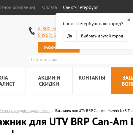
ортной компании)
Оплата
Санкт-Петербург
✖
Санкт-Петербург ваш город?
Работаем без в
8-800-301-50-58
Наша почта:
89
8 (965) 318-34-38
Да
Выбрать другой город
ЗАКАЗАТЬ ЗВОНОК
ОЛА
АКЦИИ И
КОНТАКТЫ
ЗАД
АЛИСТ
СКИДКИ
ВОП
Аксессуары для квадроциклов
/
Багажник для UTV BRP Can-Am Maverick x3 Tra
ажник для UTV BRP Can-Am M