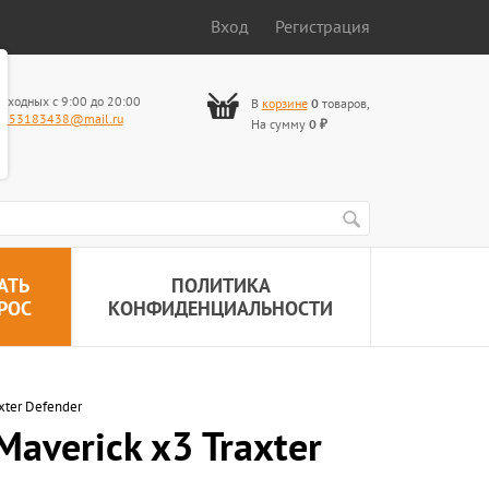
Вход
Регистрация
ыходных с 9:00 до 20:00
В
корзине
0
товаров
,
653183438@mail.ru
На сумму
0
₽
АТЬ
ПОЛИТИКА
РОС
КОНФИДЕНЦИАЛЬНОСТИ
xter Defender
averick x3 Traxter