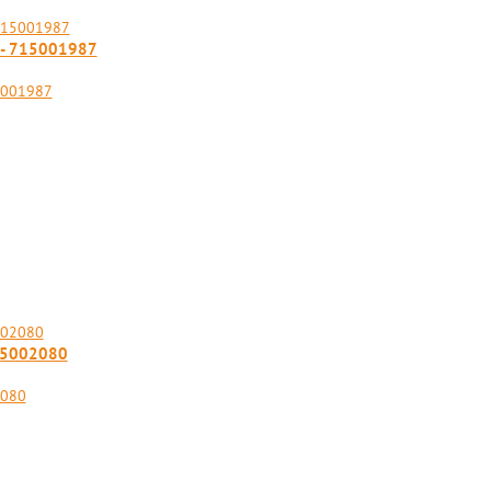
- 715001987
5001987
15002080
2080