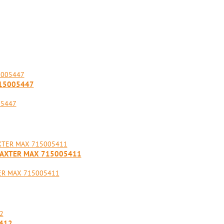
715005447
05447
RAXTER MAX 715005411
ER MAX 715005411
412