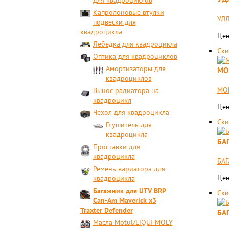
для квадроциклов
Капролоновые втулки
УДЛ
подвески для
квадроцикла
Цен
Лебёдка для квадроцикла
Ски
Оптика для квадроциклов
Амортизаторы для
МО
квадроциклов
МО
Вынос радиатора на
квадроцикл
Цен
Чехол для квадроцикла
Ски
Глушитель для
квадроцикла
БА
Проставки для
квадроцикла
БАГ
Ремень вариатора для
Цен
квадроцикла
Багажник для UTV BRP
Ски
Can-Am Maverick x3
Traxter Defender
БА
Масла Motul/LiQUI MOLY