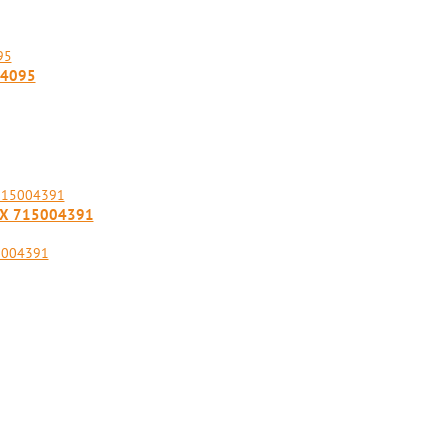
04095
X 715004391
5004391