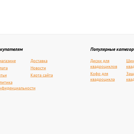
купателям
Популярные категор
магазине
Доставка
Диски для
Шин
квадроциклов
ква
лата
Новости
Кофр для
Защ
атьи
Карта сайта
квадроцикла
ква
литика
нфиденциальности