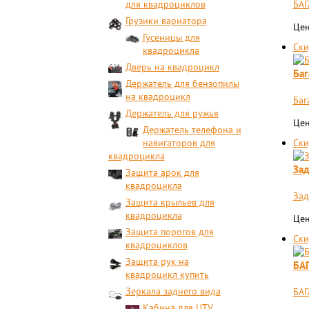
для квадроциклов
БА
Грузики вариатора
Цен
Гусеницы для
Ски
квадроцикла
Дверь на квадроцикл
Баг
Держатель для бензопилы
на квадроцикл
Баг
Держатель для ружья
Цен
Держатель телефона и
навигаторов для
Ски
квадроцикла
Зад
Защита арок для
квадроцикла
Зад
Защита крыльев для
квадроцикла
Цен
Защита порогов для
Ски
квадроциклов
Защита рук на
БА
квадроцикл купить
Зеркала заднего вида
БАГ
Кабина для UTV