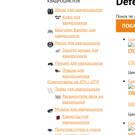
Def
КВАДРОЦИКЛОВ
Шины для квадроциклов
Поиск по
Кофр для
квадроцикла
Кенгурин Бампер для
квадроцикла
Ски
Диски для квадроцикла
Защита днища для
СТ
квадроцикла
СТО
Прицеп для квадроцикла
Отвалы для
Цен
квадроциклов
Ски
(Снегоотвалы на ATV / UTV)
Трапы для квадроцикла
УД
Расширители арок на
квадроцикл
УД
Музыка для квадроцикла
Цен
Канистры для
квадроциклов
Ски
Подогрев ручек и курка
УД