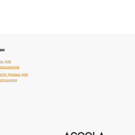
ии
ы для
дроциклов
ита днища для
дроцикла