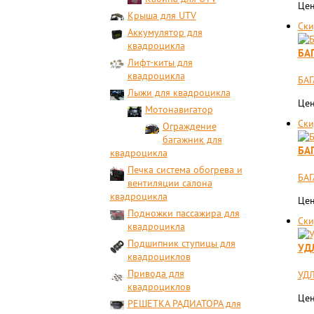
Цен
Крыша для UTV
Ски
Аккумулятор для
квадроцикла
БА
Лифт-киты для
квадроцикла
БАГ
Лыжи для квадроцикла
Цен
Мотонавигатор
Ски
Ограждение
багажник для
БА
квадроцикла
Печка система обогрева и
БА
вентиляции салона
квадроцикла
Цен
Подножки пассажира для
Ски
квадроцикла
Подшипник ступицы для
УД
квадроциклов
Привода для
УДЛ
квадроциклов
Цен
РЕШЕТКА РАДИАТОРА для