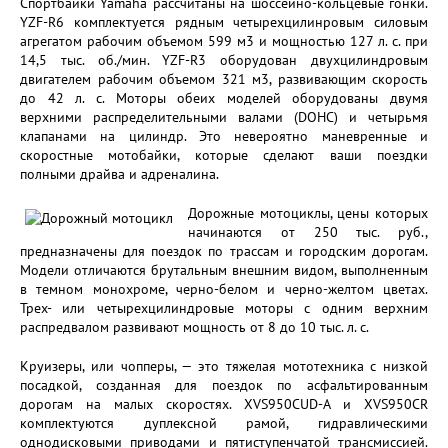
Спортбайки Yamaha рассчитаны на шоссейно-кольцевые гонки.
YZF-R6 комплектуется рядным четырехцилинровым силовым
агрегатом рабочим объемом 599 м3 и мощностью 127 л. с. при
14,5 тыс. об./мин. YZF-R3 оборудован двухцилиндровым
двигателем рабочим объемом 321 м3, развивающим скорость
до 42 л. с. Моторы обеих моделей оборудованы двумя
верхними распределительными валами (DOHC) и четырьмя
клапанами на цилиндр. Это невероятно маневренные и
скоростные мотобайки, которые сделают ваши поездки
полными драйва и адреналина.
Дорожные мотоциклы, цены которых
начинаются от 250 тыс. руб.,
предназначены для поездок по трассам и городским дорогам.
Модели отличаются брутальным внешним видом, выполненным
в темном монохроме, черно-белом и черно-желтом цветах.
Трех- или четырехцилиндровые моторы с одним верхним
распредвалом развивают мощность от 8 до 10 тыс. л. с.
Круизеры, или чопперы, — это тяжелая мототехника с низкой
посадкой, созданная для поездок по асфальтированным
дорогам на малых скоростях. XVS950CUD-A и XVS950CR
комплектуются дуплексной рамой, гидравлическими
однодисковыми приводами и пятиступенчатой трансмиссией.