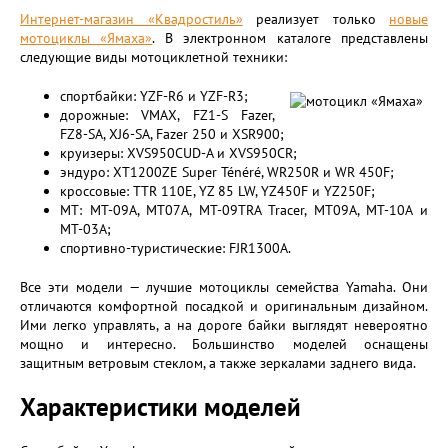
Интернет-магазин «Квадростиль»
реализует только
новые
мотоциклы «Ямаха»
. В электронном каталоге представлены
следующие виды мотоциклетной техники:
спортбайки: YZF-R6 и YZF-R3;
дорожные: VMAX, FZ1-S Fazer,
FZ8-SA, XJ6-SA, Fazer 250 и XSR900;
круизеры: XVS950CUD-A и XVS950CR;
эндуро: XT1200ZE Super Ténéré, WR250R и WR 450F;
кроссовые: TTR 110E, YZ 85 LW, YZ450F и YZ250F;
MT: MT-09A, МТ07A, MT-09TRA Tracer, МТ09A, MT-10A и
MT-03A;
спортивно-туристические: FJR1300A.
Все эти модели — лучшие мотоциклы семейства Yamaha. Они
отличаются комфортной посадкой и оригинальным дизайном.
Ими легко управлять, а на дороге байки выглядят невероятно
мощно и интересно. Большинство моделей оснащены
защитным ветровым стеклом, а также зеркалами заднего вида.
Характеристики моделей