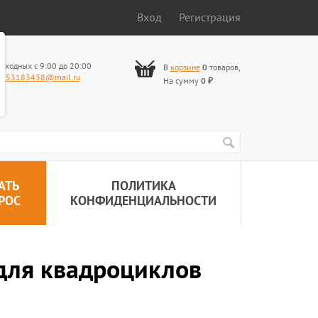
Вход
Регистрация
ыходных с 9:00 до 20:00
В
корзине
0
товаров
,
653183438@mail.ru
На сумму
0
₽
АТЬ
ПОЛИТИКА
РОС
КОНФИДЕНЦИАЛЬНОСТИ
 для квадроциклов