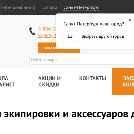
ортной компании)
Оплата
Санкт-Петербург
✖
Санкт-Петербург ваш город?
Работаем без в
8-800-301-50-58
Наша почта:
89
8 (965) 318-34-38
Да
Выбрать другой город
ЗАКАЗАТЬ ЗВОНОК
ОЛА
АКЦИИ И
КОНТАКТЫ
ЗАД
АЛИСТ
СКИДКИ
ВОП
 экипировки и аксессуаров