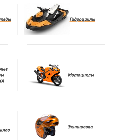
ипеды
Гидроциклы
ные
ры
Мотоциклы
HA
Экипировка
клов