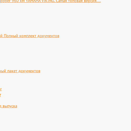
обег 960 км YAMAHA VIKING. Самая топовая версия....
ый Полный комплект документов
ный пакет документов
r
д выпуска