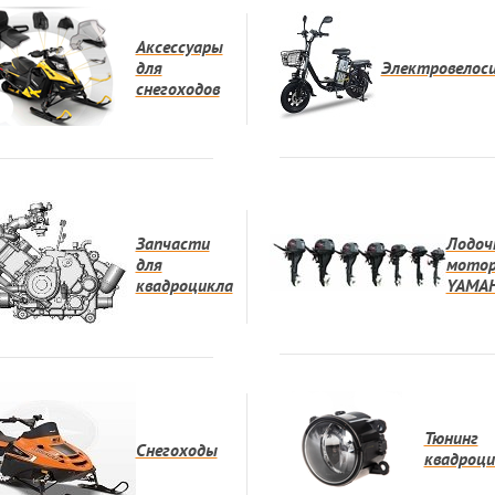
Аксессуары
для
Электровелос
снегоходов
Запчасти
Лодоч
для
мото
квадроцикла
YAMA
Тюнинг
Снегоходы
квадроци