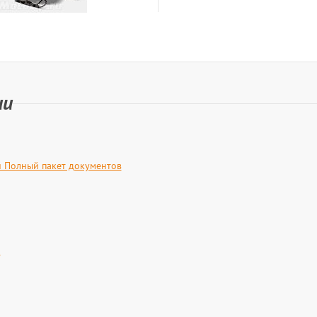
ии
й Полный пакет документов
й