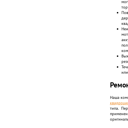
мо
тор
По
де
ква
Неи
мот
акк
пол
ком
Вых
рез
Теч
или
Ремон
Наша ком
квадроци
типа. Пе
применен
оригиналь