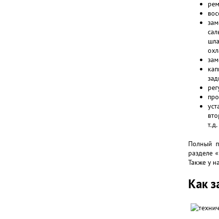
рем
вос
зам
сал
шл
охл
зам
кап
зад
рег
про
уст
вто
т.д.
Полный п
разделе «
Также у н
Как з