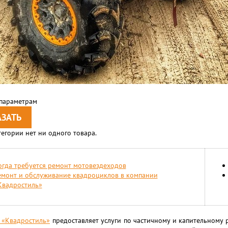
 параметрам
тегории нет ни одного товара.
огда требуется ремонт мотовездеходов
емонт и обслуживание квадроциклов в компании
Квадростиль»
 «Квадростиль»
предоставляет услуги по частичному и капительному