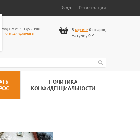
Вход
Регистрация
ыходных с 9:00 до 20:00
В
корзине
0
товаров
,
653183438@mail.ru
На сумму
0
₽
АТЬ
ПОЛИТИКА
РОС
КОНФИДЕНЦИАЛЬНОСТИ