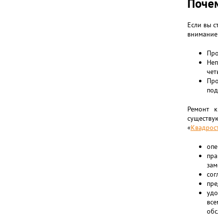
Почем
Если вы с
внимание
Про
Неп
чет
Про
под
Ремонт к
существу
«
Квадрос
опе
пра
зам
сог
пре
удо
вс
обс