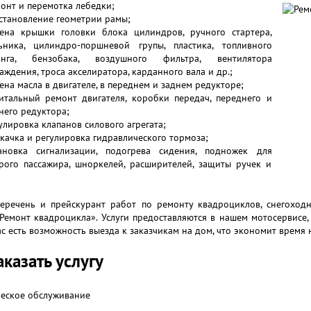
онт и перемотка лебедки;
становление геометрии рамы;
ена крышки головки блока цилиндров, ручного стартера,
ьника, цилиндро-поршневой групы, пластика, топливного
анга, бензобака, воздушного фильтра, вентилятора
аждения, троса акселиратора, карданного вала и др.;
ена масла в двигателе, в переднем и заднем редукторе;
итальный ремонт двигателя, коробки передач, переднего и
него редуктора;
улировка клапанов силового агрегата;
качка и регулировка гидравлического тормоза;
ановка сигнализации, подогрева сидения, подножек для
рого пассажира, шноркелей, расширителей, защиты ручек и
еречень и прейскурант работ по ремонту квадроциклов, снегоходн
Ремонт квадроцикла». Услуги предоставляются в нашем мотосервисе, р
ас есть возможность выезда к заказчикам на дом, что экономит время 
аказать услугу