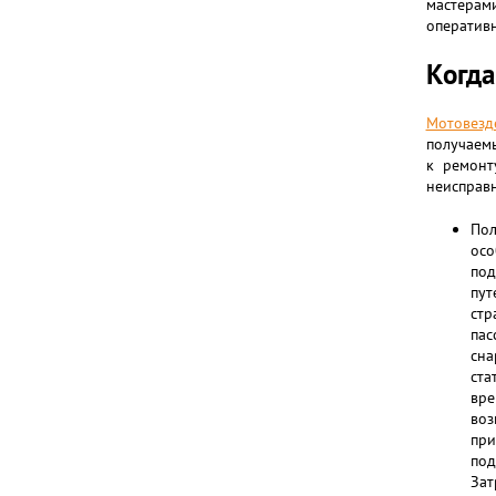
мастерам
оперативн
Когда
Мотовезд
получаемы
к ремонт
неисправн
По
осо
по
пут
ст
па
сна
ста
вре
воз
пр
по
Зат