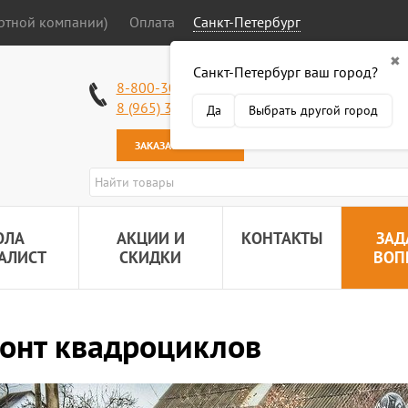
ортной компании)
Оплата
Санкт-Петербург
✖
Санкт-Петербург ваш город?
Работаем без в
8-800-301-50-58
Наша почта:
89
8 (965) 318-34-38
Да
Выбрать другой город
ЗАКАЗАТЬ ЗВОНОК
ОЛА
АКЦИИ И
КОНТАКТЫ
ЗАД
АЛИСТ
СКИДКИ
ВОП
онт квадроциклов