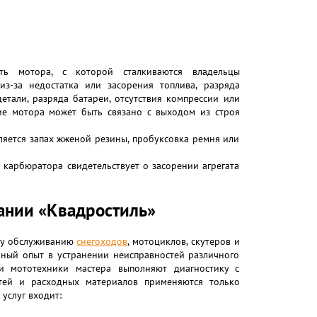
сть мотора, с которой сталкиваются владельцы
 из-за недостатка или засорения топлива, разряда
етали, разряда батареи, отсутствия компрессии или
ние мотора может быть связано с выходом из строя
ляется запах жженой резины, пробуксовка ремня или
з карбюратора свидетельствует о засорении агрегата
ании «Квадростиль»
ому обслуживанию
снегоходов
, мотоциклов, скутеров и
ный опыт в устранении неисправностей различного
и мототехники мастера выполняют диагностику с
тей и расходных материалов применяются только
услуг входит: