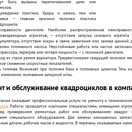
гут быть вызваны перетягиванием цепи или
мозов.
вреждения пластика. Удары о камни, пни или
ревья — главная причина поломки пластика
дроцикла.
справности двигателя. Наиболее распространенная неисправно
овездеходных агрегатов, — отсутствие запуска силового агрегата
умулятора, отсутствия искры в свече зажигания или залива данной д
омки топливного насоса. Неустойчивая работа или частое заглоха
прессора, перегрев или потеря мощности — с поломкой двигателя.
од из строя ремня вариатора. Предвестниками грядущей поломки яв
кое снижение скоростных показателей.
ь топлива. Возникает при поломке бака и топливных шлангов. Течь и
 изменении положения запорной иглы.
т и обслуживание квадроциклов в комп
пания оказывает профессиональные услуги по ремонту и техническ
клов
. Работы проводятся опытными специалистами, имеющими огром
ред проведением ремонтных работ или обслуживанием квадро- 
ием специального оборудования. Для замены изношенных запчас
ные детали, рабочие масла и жидкости. В перечень оказываемых нами 