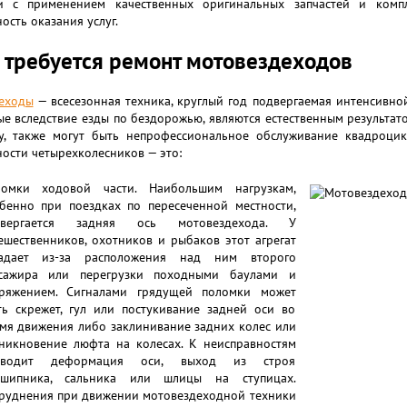
и с применением качественных оригинальных запчастей и ком
ость оказания услуг.
 требуется ремонт мотовездеходов
еходы
— всесезонная техника, круглый год подвергаемая интенсивно
е вследствие езды по бездорожью, являются естественным результа
у, также могут быть непрофессиональное обслуживание квадроцик
ости четырехколесников — это:
ломки ходовой части. Наибольшим нагрузкам,
бенно при поездках по пересеченной местности,
двергается задняя ось мотовездехода. У
ешественников, охотников и рыбаков этот агрегат
радает из-за расположения над ним второго
ссажира или перегрузки походными баулами и
ряжением. Сигналами грядущей поломки может
ть скрежет, гул или постукивание задней оси во
мя движения либо заклинивание задних колес или
никновение люфта на колесах. К неисправностям
иводит деформация оси, выход из строя
дшипника, сальника или шлицы на ступицах.
руднения при движении мотовездеходной техники