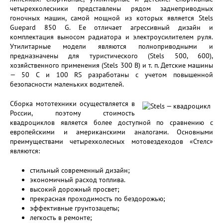
четырехколесники представлены рядом заднеприводных
гоночных машин, самой мощной из которых является Stels
Guepard 850 G. Ее отличает агрессивный дизайн и
комплектация выносом радиатора и электроусилителем руля.
Утилитарные модели являются полноприводными и
предназначены для туристического (Stels 500, 600),
хозяйственного применения (Stels 300 В) и т. п. Детские машины
— 50 С и 100 RS разработаны с учетом повышенной
безопасности маленьких водителей.
Сборка мототехники осуществляется в
России, поэтому стоимость
квадроциклов является более доступной по сравнению с
европейскими и американскими аналогами. Основными
преимуществами четырехколесных мотовездеходов «Стелс»
являются:
стильный современный дизайн;
экономичный расход топлива.
высокий дорожный просвет;
прекрасная проходимость по бездорожью;
эффективные грунтозацепы;
легкость в ремонте;