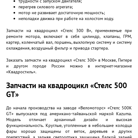
трудности с запуском двигателя;
перегрев силового агрегата;
мотор не развивает достаточную мощность;
неполадки движка при работе на холостом ходу.
Запчасти на квадроцикл «Стелс 300 В», применяемые при
ремонте мотора, включают в себя цилиндр, клапаны, ГРМ,
картер, коленчатый вал, поршень, выхлопную систему и систему
охлаждения, воздушный фильтр и привода стартера.
Заказать запчасти на квадроцикл «Стелс 300» в Москве, Питере
и другом городе России можно в интернет-магазине
«Квадростиль».
Запчасти на квадроцикл «Стелс 500
GT»
До начала производства на заводе «Веломоторс» «Стелс 500К
GT» выпускался под американо-тайваньской маркой Kazuma.
Модель отличает архаичный дизайн и высокая
функциональность. Круглые, утопленные в небольшие колодца
фары хорошо защищены от веток, деревьев и других
препятствий, а задняя светооптика защищена балкой задней