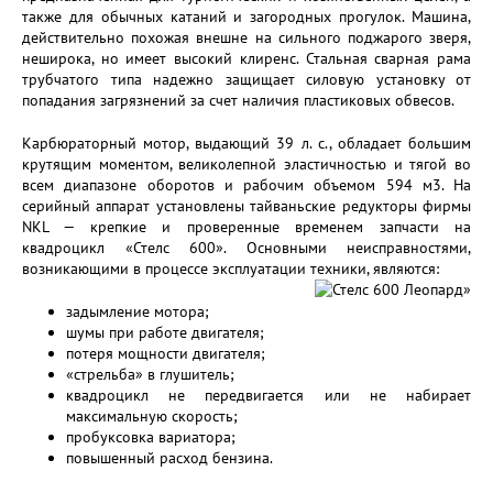
также для обычных катаний и загородных прогулок. Машина,
действительно похожая внешне на сильного поджарого зверя,
неширока, но имеет высокий клиренс. Стальная сварная рама
трубчатого типа надежно защищает силовую установку от
попадания загрязнений за счет наличия пластиковых обвесов.
Карбюраторный мотор, выдающий 39 л. с., обладает большим
крутящим моментом, великолепной эластичностью и тягой во
всем диапазоне оборотов и рабочим объемом 594 м3. На
серийный аппарат установлены тайваньские редукторы фирмы
NKL — крепкие и проверенные временем запчасти на
квадроцикл «Стелс 600». Основными неисправностями,
возникающими в процессе эксплуатации техники, являются:
задымление мотора;
шумы при работе двигателя;
потеря мощности двигателя;
«стрельба» в глушитель;
квадроцикл не передвигается или не набирает
максимальную скорость;
пробуксовка вариатора;
повышенный расход бензина.