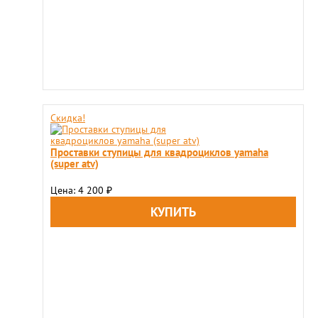
Скидка!
Проставки ступицы для квадроциклов yamaha
(super atv)
Цена: 4 200
₽