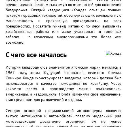
предоставляют пилотам максимум возможностей для покорения
бездорожья. Каждый квадроцикл «Хонда» оснащен полным
пакетом передовых технологий, обеспечивающих великолепную
маневренность и прекрасную проходимость на всех
поверхностях. Посвятить уикенд катанию по лесу, выполнить
хозяйственные работы или даже участвовать в гоночных
забегах — с японскими внедорожниками это более чем
возможно.
С чего все началось
История квадроциклов знаменитой японской марки началась в
1967 году, когда будущий основатель великого бренда
Соичиро Хонда сконструировал вездеход, который должен был
использоваться в качестве помощника по хозяйству. Через
какое-то время к производству машин подключились
американцы, и квадроциклы Honda изменили свое назначение,
став средством для развлечений и отдыха.
Сегодня основной специализацией автоконцерна является
выпуск мотоциклов и автомобилей, поэтому модельный ряд
мотовездеходов достаточно ограничен. Тем не менее
потенциальный покупатель может быть на все сто процентов