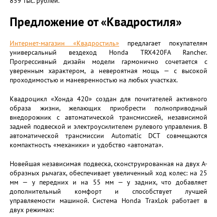
859 тыс. рублей.
Предложение от «Квадростиля»
Интернет-магазин «Квадростиль»
предлагает покупателям
универсальный вездеход Honda TRX420FA Rancher.
Прогрессивный дизайн модели гармонично сочетается с
уверенным характером, а невероятная мощь — с высокой
проходимостью и маневренностью на любых участках.
Квадроцикл «Хонда 420» создан для почитателей активного
образа жизни, желающих приобрести полноприводный
внедорожник с автоматической трансмиссией, независимой
задней подвеской и электроусилителем рулевого управления. В
автоматической трансмиссии Automatic DCT совмещаются
компактность «механики» и удобство «автомата».
Новейшая независимая подвеска, сконструированная на двух А-
образных рычагах, обеспечивает увеличенный ход колес: на 25
мм — у передних и на 55 мм — у задних, что добавляет
дополнительный комфорт и способствует лучшей
управляемости машиной. Система Honda TraxLok работает в
двух режимах: