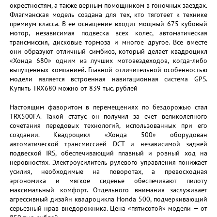
окрестностям, а также верным помощником в гоночных заездах.
Флагманская модель создана для тех, кто тяготеет к технике
премиум-класса. В ее оснащение входит мощный 675-кубовый
мотор, независимая подвеска всех колес, автоматическая
трансмиссия, дисковые тормоза и многое другое. Все вместе
они образуют отличный симбиоз, который делает квадроцикл
«Хонда 680» одним из лучших мотовездеходов, когда-либо
выпущенных компанией. Главной отличительной особенностью
модели является встроенная навигационная система GPS.
Купить TRX680 можно от 839 тыс. рублей
Настоящим фаворитом в перемещениях по бездорожью стал
TRX500FA. Такой статус он получил за счет великолепного
сочетания передовых технологий, использованных при его
создании. Квадроцикл «Хонда 500» оборудован
автоматической трансмиссией DCT и независимой задней
подвеской IRS, обеспечивающий плавный и ровный ход на
неровностях. Электроусилитель рулевого управления понижает
усилия, необходимые на поворотах, а превосходная
эргономика и мягкое сиденье обеспечивают пилоту
максимальный комфорт. Отдельного внимания заслуживает
агрессивный дизайн квадроцикла Honda 500, подчеркивающий
серьезный нрав внедорожника. Цена «пятисотой» модели — от