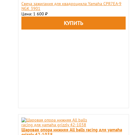
Свеча зажигания для квадроцикла Yamaha CPR7EA-9
NGK 3901
Цена: 1 600
₽
Шаровая опора нижняя All balls racing для yamaha
grizzly 42-1038