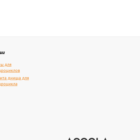
ии
ы для
дроциклов
ита днища для
дроцикла