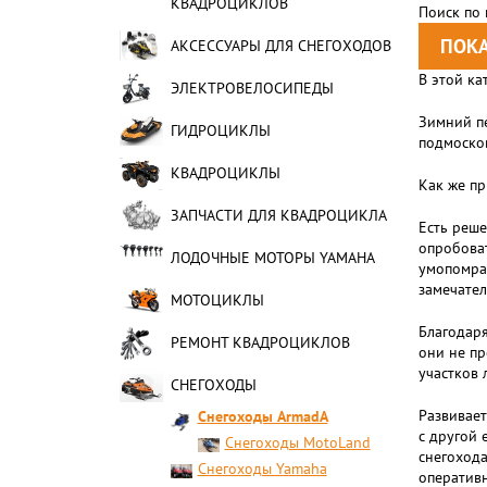
КВАДРОЦИКЛОВ
Поиск по
АКСЕССУАРЫ ДЛЯ СНЕГОХОДОВ
В этой ка
ЭЛЕКТРОВЕЛОСИПЕДЫ
Зимний пе
ГИДРОЦИКЛЫ
подмосков
КВАДРОЦИКЛЫ
Как же пр
ЗАПЧАСТИ ДЛЯ КВАДРОЦИКЛА
Есть реше
опробоват
ЛОДОЧНЫЕ МОТОРЫ YAMAHA
умопомрач
замечател
МОТОЦИКЛЫ
Благодаря
РЕМОНТ КВАДРОЦИКЛОВ
они не пр
участков 
СНЕГОХОДЫ
Развивает
Cнегоходы ArmadA
с другой 
Снегоходы MotoLand
снегохода
Снегоходы Yamaha
оперативн