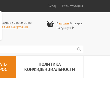
Вход
Регистрация
ыходных с 9:00 до 20:00
В
корзине
0
товаров
,
653183438@mail.ru
На сумму
0
₽
АТЬ
ПОЛИТИКА
РОС
КОНФИДЕНЦИАЛЬНОСТИ