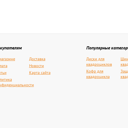
купателям
Популярные категор
магазине
Доставка
Диски для
Шин
квадроциклов
ква
лата
Новости
Кофр для
Защ
атьи
Карта сайта
квадроцикла
ква
литика
нфиденциальности