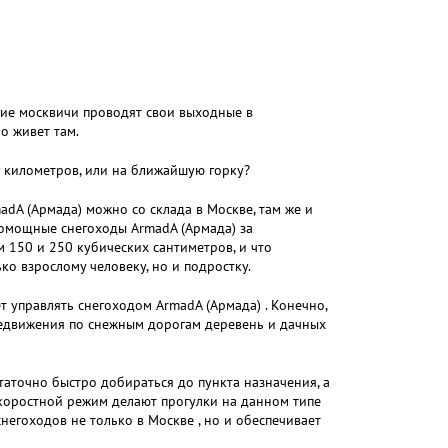
гие москвичи проводят свои выходные в
о живет там.
 километров, или на ближайшую горку?
adA (Армада) можно со склада в Москве, там же и
огомощные снегоходы ArmadA (Армада) за
 150 и 250 кубических сантиметров, и что
ко взрослому человеку, но и подростку.
 управлять снегоходом ArmadA (Армада) . Конечно,
редвижения по снежным дорогам деревень и дачных
таточно быстро добираться до пункта назначения, а
скоростной режим делают прогулки на данном типе
егоходов не только в Москве , но и обеспечивает