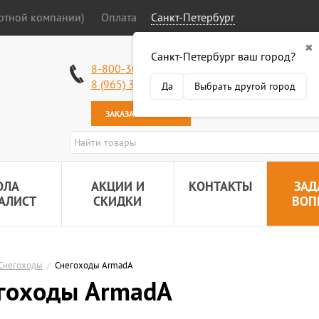
ортной компании)
Оплата
Санкт-Петербург
✖
Санкт-Петербург ваш город?
Работаем без в
8-800-301-50-58
Наша почта:
89
8 (965) 318-34-38
Да
Выбрать другой город
ЗАКАЗАТЬ ЗВОНОК
ОЛА
АКЦИИ И
КОНТАКТЫ
ЗАД
АЛИСТ
СКИДКИ
ВОП
Снегоходы
/
Cнегоходы ArmadA
гоходы ArmadA