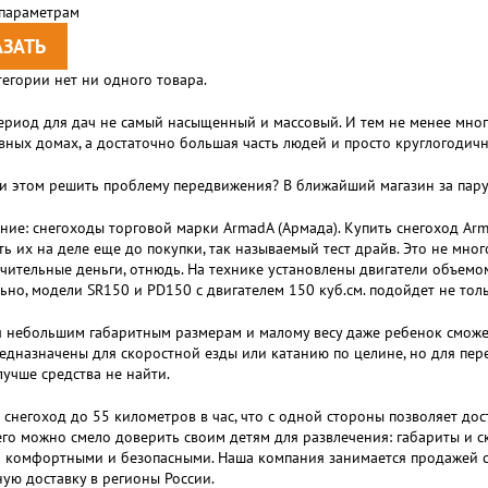
 параметрам
тегории нет ни одного товара.
риод для дач не самый насыщенный и массовый. И тем не менее мно
ных домах, а достаточно большая часть людей и просто круглогодичн
и этом решить проблему передвижения? В ближайший магазин за пару
ние: снегоходы торговой марки ArmadA (Армада). Купить снегоход Arm
ь их на деле еще до покупки, так называемый тест драйв. Это не мн
ительные деньги, отнюдь. На технике установлены двигатели объемом
ьно, модели SR150 и PD150 c двигателем 150 куб.см. подойдет не толь
 небольшим габаритным размерам и малому весу даже ребенок сможет
едназначены для скоростной езды или катанию по целине, но для пе
лучше средства не найти.
 снегоход до 55 километров в час, что с одной стороны позволяет дос
его можно смело доверить своим детям для развлечения: габариты и 
 комфортными и безопасными. Наша компания занимается продажей сн
ую доставку в регионы России.