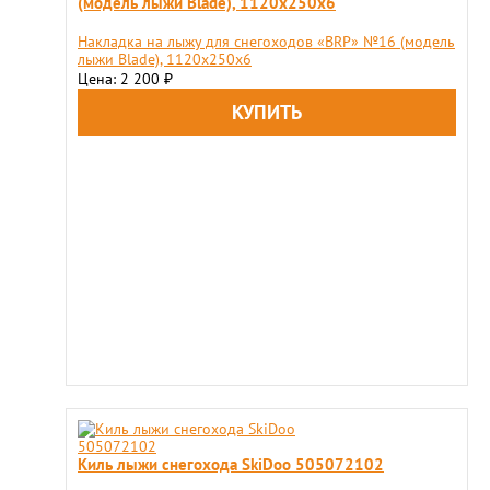
(модель лыжи Blade), 1120x250x6
Накладка на лыжу для снегоходов «BRP» №16 (модель
лыжи Blade), 1120x250x6
Цена: 2 200
₽
Киль лыжи снегохода SkiDoo 505072102