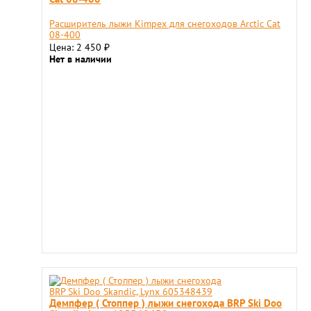
Расширитель лыжи Kimpex для снегоходов Arctic Cat
08-400
Цена: 2 450
₽
Нет в наличии
Демпфер ( Стоппер ) лыжи снегохода BRP Ski Doo