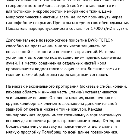
стопроцентного нейлона, второй слой изготавливается из
влагостойкой микропористой мембранной ткани. Даже
микроскопические частицы влаги не могут проникнуть через
гидрофобное покрытие. При этом материал способен «дышать».
Показатель паропропускаемости составляет 17000 г/м2 в сутки.
Дополнительное поверхностное покрытие DWR+TEFLON
способно на протяжении многих часов защищать от
повышенной влажности и внешних загрязнений. Материал
устойчив к выгоранию под воздействием прямых солнечных
лучей. На местах соединения отдельных частей кроя
проклеивается водоотталкивающая лента. Внешние замки и
молнии также обработаны гидрозащитным составом.
На местах максимального протирания (локтевые сгибы, колени,
паховая область и нижняя часть штанин) устанавливаются
усиливающие вставки. Основная молния, выполненная из
крупнокалиберных элементов, оснащена дополнительной
защитой от снега в нижней точке изнутри. Каждая
экипировочная модель имеет специальную горизонтальную
вставку для ношения рации, страховочные кольца D-ring по
бокам, эластичную вставку на поясничном отделе спины и
мягкую прослойку Полибраш по всей длине позвоночника.