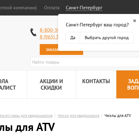
ортной компании)
Оплата
Санкт-Петербург
✖
Санкт-Петербург ваш город?
Работаем без в
8-800-301-50-58
Наша почта:
89
8 (965) 318-34-38
Да
Выбрать другой город
ЗАКАЗАТЬ ЗВОНОК
ОЛА
АКЦИИ И
КОНТАКТЫ
ЗАД
АЛИСТ
СКИДКИ
ВОП
Аксессуары для квадроциклов
/
Чехол для квадроцикла
/
Чехлы для ATV
лы для ATV