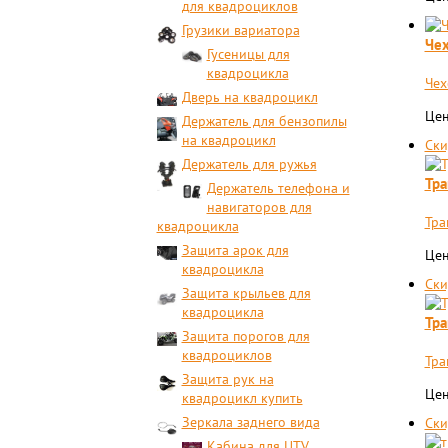
для квадроциклов
Грузики вариатора
Чех
Гусеницы для
квадроцикла
Чех
Дверь на квадроцикл
Цен
Держатель для бензопилы
на квадроцикл
Ски
Держатель для ружья
Тра
Держатель телефона и
навигаторов для
Тра
квадроцикла
Защита арок для
Цен
квадроцикла
Ски
Защита крыльев для
квадроцикла
Тра
Защита порогов для
квадроциклов
Тра
Защита рук на
Цен
квадроцикл купить
Зеркала заднего вида
Ски
Кабина для UTV