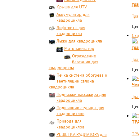
тра
Крыша для UTV
Аккумулятор для
Тра
квадроцикла
Цен
Лифт-киты для
квадроцикла
Ски
Лыжи для квадроцикла
тра
Мотонавигатор
Ограждение
Тра
багажник для
квадроцикла
Цен
Печка система обогрева и
вентиляции салона
Чех
квадроцикла
Подножки пассажира для
Тра
квадроцикла
Цен
Подшипник ступицы для
квадроциклов
Привода для
ТР
квадроциклов
ТРА
РЕШЕТКА РАДИАТОРА для