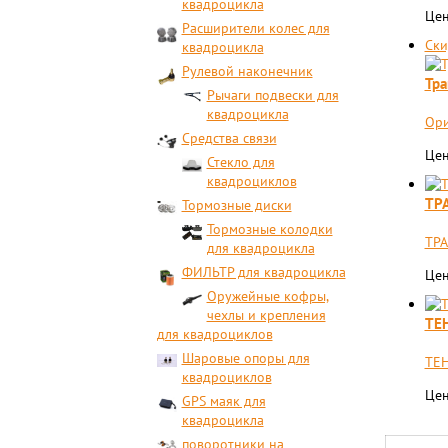
квадроцикла
Цен
Расширители колес для
Ски
квадроцикла
Рулевой наконечник
Тра
Рычаги подвески для
квадроцикла
Ори
Средства связи
Цен
Стекло для
квадроциклов
ТР
Тормозные диски
Тормозные колодки
ТР
для квадроцикла
ФИЛЬТР для квадроцикла
Цен
Оружейные кофры,
чехлы и крепления
ТЕ
для квадроциклов
Шаровые опоры для
ТЕН
квадроциклов
Цен
GPS маяк для
квадроцикла
поворотники на