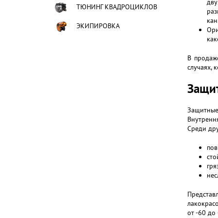
дву
ТЮНИНГ КВАДРОЦИКЛОВ
раз
кан
ЭКИПИРОВКА
Ори
как
В продаж
случаях, 
Защит
Защитные
Внутренн
Среди дру
пов
сто
гря
нес
Представ
лакокрасо
от -60 до