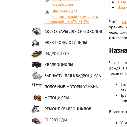
Назн
квадроцикл
Защи
Шноркели для
квадроциклов (Комплекты
Чтобы
кв
шноркелей на ATV / UTV)
хранить 
АКСЕССУАРЫ ДЛЯ СНЕГОХОДОВ
чехол дл
износосто
ЭЛЕКТРОВЕЛОСИПЕДЫ
Назна
ГИДРОЦИКЛЫ
Чехол — о
КВАДРОЦИКЛЫ
дождя, а 
техники. 
ЗАПЧАСТИ ДЛЯ КВАДРОЦИКЛА
Сто
ЛОДОЧНЫЕ МОТОРЫ YAMAHA
отк
Тра
МОТОЦИКЛЫ
они
РЕМОНТ КВАДРОЦИКЛОВ
В зависим
СНЕГОХОДЫ
Уни