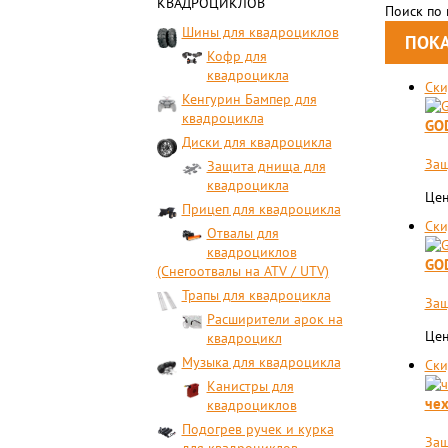
КВАДРОЦИКЛОВ
Поиск по
Шины для квадроциклов
Кофр для
квадроцикла
Ски
Кенгурин Бампер для
квадроцикла
GOD
Диски для квадроцикла
Защ
Защита днища для
квадроцикла
Цен
Прицеп для квадроцикла
Ски
Отвалы для
квадроциклов
GOD
(Снегоотвалы на ATV / UTV)
Трапы для квадроцикла
Защ
Расширители арок на
Цен
квадроцикл
Музыка для квадроцикла
Ски
Канистры для
чех
квадроциклов
Подогрев ручек и курка
Защ