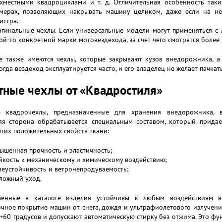
хместными квадроциклами и т. д. Отличительная особенность таки
мерах, позволяющих накрывать машину целиком, даже если на н
истра.
гинальные чехлы. Если универсальные модели могут применяться с
ой-то конкретной марки мотовездехода, за счет чего смотрятся более
е также имеются чехлы, которые закрывают кузов внедорожника, а 
когда вездеход эксплуатируется часто, и его владелец не желает пачка
ные чехлы от «Квадростиля»
 квадрочехлы, предназначенные для хранения внедорожника, 
яя сторона обрабатывается специальным составом, который прида
гих положительных свойств ткани:
ышенная прочность и эластичность;
йкость к механическому и химическому воздействию;
зеустойчивость и ветронепродуваемость;
ложный уход.
ленные в каталоге изделия устойчивы к любым воздействиям в
чное покрытие машин от снега, дождя и ультрафиолетового излучен
 +60 градусов и допускают автоматическую стирку без отжима. Это ф