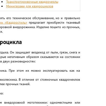
Транспортировочные квадрочехлы
Минигаражи для квадроциклов
ять его техническое обслуживание, но и правильно
ин «Квадростиль»
предлагает приобрести тканевый
ировкой внедорожника. Изделие пошито из прочных,
х.
дроцикла
ыха. Он защищает вездеход от пыли, грязи, снега и
торые негативным образом сказываются на состоянии
в двух разновидностях:
ника. При этом их можно эксплуатировать как на
хколесника. В отличие от стояночных квадрочехлов
лее прочных тканей.
а:
ом внедорожной мототехники: одноместными или