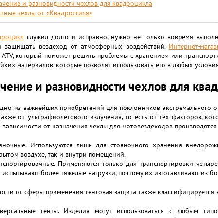
ачение и разновидности чехлов для квадроцикла
тные чехлы от «Квадростиля»
ароцикл
служил долго и исправно, нужно не только вовремя выполн
и защищать вездеход от атмосферных воздействий.
Интернет-магаз
я ATV, который поможет решить проблемы с хранением или транспорт
йких материалов, которые позволят использовать его в любых условия
чение и разновидности чехлов для ква
дно из важнейших приобретений для поклонников экстремального отд
также от ультрафиолетового излучения, то есть от тех факторов, ко
В зависимости от назначения чехлы для мотовездеходов производятся 
яночные. Используются лишь для стояночного хранения внедорож
рытом воздухе, так и внутри помещений.
нспортировочные. Применяются только для транспортировки четыре
 испытывают более тяжелые нагрузки, поэтому их изготавливают из бо
ости от сферы применения тентовая защита также классифицируется н
версальные тенты. Изделия могут использоваться с любым тип