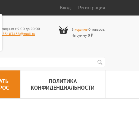
Вход
Регистрация
ыходных с 9:00 до 20:00
В
корзине
0
товаров
,
653183438@mail.ru
На сумму
0
₽
АТЬ
ПОЛИТИКА
РОС
КОНФИДЕНЦИАЛЬНОСТИ