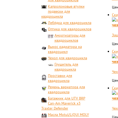
для квадроциклов
Капролоновые втулки
Цен
подвески для
Ски
квадроцикла
Лебёдка для квадроцикла
чех
Оптика для квадроциклов
Защ
Амортизаторы для
квадроциклов
Цен
Вынос радиатора на
Ски
квадроцикл
Чехол для квадроцикла
чех
Глушитель для
квадроцикла
Чех
Проставки для
Цен
квадроцикла
Ремень вариатора для
Ски
квадроцикла
чех
Багажник для UTV BRP
Can-Am Maverick x3
Traxter Defender
Чех
Масла Motul/LiQUI MOLY
Цен