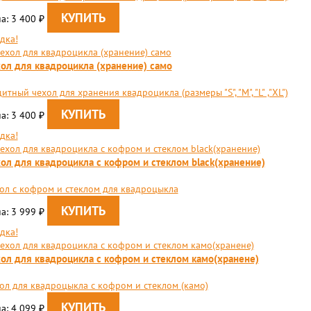
а: 3 400
₽
дка!
ол для квадроцикла (хранение) само
итный чехол для хранения квадроцикла (размеры "S", "М", "L" ,"XL")
а: 3 400
₽
дка!
ол для квадроцикла с кофром и стеклом black(хранение)
ол с кофром и стеклом для квадроцыкла
а: 3 999
₽
дка!
ол для квадроцикла с кофром и стеклом камо(хранене)
ол для квадроцыкла с кофром и стеклом (камо)
а: 4 099
₽